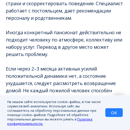
страхи и скорректировать поведение. Специалист
работает с постояльцем, дает рекомендации
персоналу и родственникам.
Иногда конкретный пансионат действительно не
подходит человеку по атмосфере, коллективу или
набору услуг. Перевод в другое место может
решить проблему.
Если через 2–3 месяца активных усилий
положительной динамики нет, а состояние
ухудшается, следует рассмотреть возвращение
домой. Не каждый пожилой человек способен
адаптироваться к коллективному проживанию.
На нашем сайте используются cookie–файлы, в том числе
сервисов веб–аналитики. Используя сайт, вы
соглашаетесь на обработку персональных данных при
Социальная адаптация пожилых к пансионату —
OK
помощи cookie–файлов. Подробнее об обработке
процесс, занимающий от нескольких недель до
персональных данных вы можете узнать в
Политике
конфиденциальности.
трех месяцев. Успех зависит от подготовки,