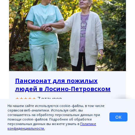
Пансионат для пожилых
людей в Лосино-Петровском
★★★★★
7 отзывов
На нашем сайте используются cookie–файлы, в том числе
сервисов веб–аналитики. Используя сайт, вы
В нашем пансионате для пожилых людей
соглашаетесь на обработку персональных данных при
OK
помощи cookie–файлов. Подробнее об обработке
организовано сбалансированное
персональных данных вы можете узнать в
Политике
пятиразовое питание, которое включает
конфиденциальности.